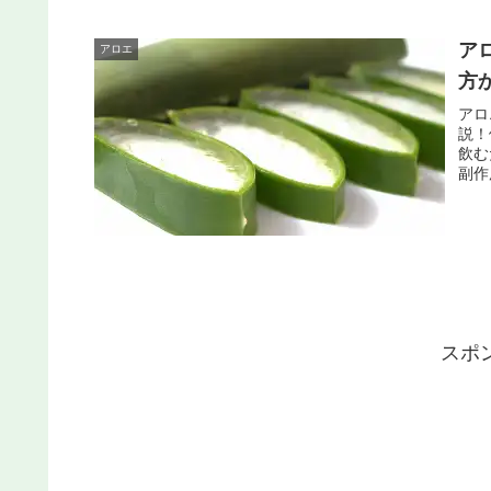
ア
アロエ
方
アロ
説！
飲む
副作
を網
スポ