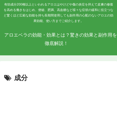
有効成分200種以上といわれるアロエはやけどや傷の炎症を抑えて皮膚の修復
を高める働きをはじめ、便秘、肥満、高血糖など様々な症状の緩和に役立つな
ど驚くほど広範な効能を持ち長期間使用しても副作用の心配のないアロエの効
果効能、使い方までご紹介します。
アロエベラの効能・効果とは？驚きの効果と副作用を
徹底解説！
成分