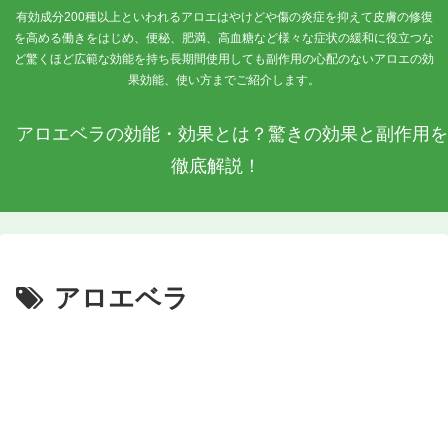
有効成分200種以上といわれるアロエはやけどや傷の炎症を抑えて皮膚の修復
を高める働きをはじめ、便秘、肥満、高血糖など様々な症状の緩和に役立つな
ど驚くほど広範な効能を持ち長期間使用しても副作用の心配のないアロエの効
果効能、使い方までご紹介します。
アロエベラの効能・効果とは？驚きの効果と副作用を
徹底解説！
アロエベラ