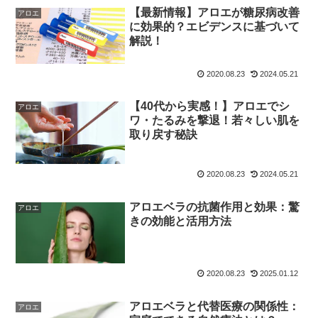
【最新情報】アロエが糖尿病改善
アロエ
に効果的？エビデンスに基づいて
解説！
2020.08.23
2024.05.21
【40代から実感！】アロエでシ
アロエ
ワ・たるみを撃退！若々しい肌を
取り戻す秘訣
2020.08.23
2024.05.21
アロエベラの抗菌作用と効果：驚
アロエ
きの効能と活用方法
2020.08.23
2025.01.12
アロエベラと代替医療の関係性：
アロエ